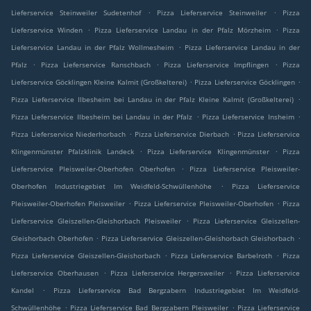
.
.
Lieferservice Steinweiler Sudetenhof
Pizza Lieferservice Steinweiler
Pizza
.
.
Lieferservice Winden
Pizza Lieferservice Landau in der Pfalz Mörzheim
Pizza
.
Lieferservice Landau in der Pfalz Wollmesheim
Pizza Lieferservice Landau in der
.
.
.
Pfalz
Pizza Lieferservice Ranschbach
Pizza Lieferservice Impflingen
Pizza
.
.
Lieferservice Göcklingen Kleine Kalmit (Großkelterei)
Pizza Lieferservice Göcklingen
.
Pizza Lieferservice Ilbesheim bei Landau in der Pfalz Kleine Kalmit (Großkelterei)
.
.
Pizza Lieferservice Ilbesheim bei Landau in der Pfalz
Pizza Lieferservice Insheim
.
.
Pizza Lieferservice Niederhorbach
Pizza Lieferservice Dierbach
Pizza Lieferservice
.
.
Klingenmünster Pfalzklinik Landeck
Pizza Lieferservice Klingenmünster
Pizza
.
Lieferservice Pleisweiler-Oberhofen Oberhofen
Pizza Lieferservice Pleisweiler-
.
Oberhofen Industriegebiet Im Weidfeld-Schwüllenhöhe
Pizza Lieferservice
.
.
Pleisweiler-Oberhofen Pleisweiler
Pizza Lieferservice Pleisweiler-Oberhofen
Pizza
.
Lieferservice Gleiszellen-Gleishorbach Pleisweiler
Pizza Lieferservice Gleiszellen-
.
.
Gleishorbach Oberhofen
Pizza Lieferservice Gleiszellen-Gleishorbach Gleishorbach
.
.
Pizza Lieferservice Gleiszellen-Gleishorbach
Pizza Lieferservice Barbelroth
Pizza
.
.
Lieferservice Oberhausen
Pizza Lieferservice Hergersweiler
Pizza Lieferservice
.
Kandel
Pizza Lieferservice Bad Bergzabern Industriegebiet Im Weidfeld-
.
.
Schwüllenhöhe
Pizza Lieferservice Bad Bergzabern Pleisweiler
Pizza Lieferservice