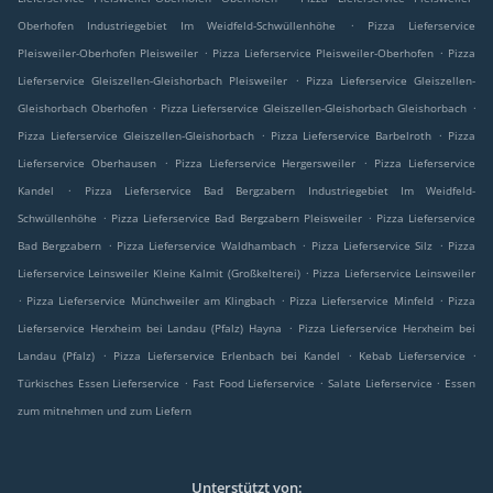
.
Oberhofen Industriegebiet Im Weidfeld-Schwüllenhöhe
Pizza Lieferservice
.
.
Pleisweiler-Oberhofen Pleisweiler
Pizza Lieferservice Pleisweiler-Oberhofen
Pizza
.
Lieferservice Gleiszellen-Gleishorbach Pleisweiler
Pizza Lieferservice Gleiszellen-
.
.
Gleishorbach Oberhofen
Pizza Lieferservice Gleiszellen-Gleishorbach Gleishorbach
.
.
Pizza Lieferservice Gleiszellen-Gleishorbach
Pizza Lieferservice Barbelroth
Pizza
.
.
Lieferservice Oberhausen
Pizza Lieferservice Hergersweiler
Pizza Lieferservice
.
Kandel
Pizza Lieferservice Bad Bergzabern Industriegebiet Im Weidfeld-
.
.
Schwüllenhöhe
Pizza Lieferservice Bad Bergzabern Pleisweiler
Pizza Lieferservice
.
.
.
Bad Bergzabern
Pizza Lieferservice Waldhambach
Pizza Lieferservice Silz
Pizza
.
Lieferservice Leinsweiler Kleine Kalmit (Großkelterei)
Pizza Lieferservice Leinsweiler
.
.
.
Pizza Lieferservice Münchweiler am Klingbach
Pizza Lieferservice Minfeld
Pizza
.
Lieferservice Herxheim bei Landau (Pfalz) Hayna
Pizza Lieferservice Herxheim bei
.
.
.
Landau (Pfalz)
Pizza Lieferservice Erlenbach bei Kandel
Kebab Lieferservice
.
.
.
Türkisches Essen Lieferservice
Fast Food Lieferservice
Salate Lieferservice
Essen
zum mitnehmen und zum Liefern
Unterstützt von: