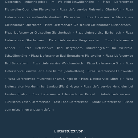
.
Oberhofen Industriegebiet Im Weidfeld-Schwüllenhöhe
Pizza Lieferservice
.
.
Pleisweiler-Oberhofen Pleisweiler
Pizza Lieferservice Pleisweiler-Oberhofen
Pizza
.
Lieferservice Gleiszellen-Gleishorbach Pleisweiler
Pizza Lieferservice Gleiszellen-
.
.
Gleishorbach Oberhofen
Pizza Lieferservice Gleiszellen-Gleishorbach Gleishorbach
.
.
Pizza Lieferservice Gleiszellen-Gleishorbach
Pizza Lieferservice Barbelroth
Pizza
.
.
Lieferservice Oberhausen
Pizza Lieferservice Hergersweiler
Pizza Lieferservice
.
Kandel
Pizza Lieferservice Bad Bergzabern Industriegebiet Im Weidfeld-
.
.
Schwüllenhöhe
Pizza Lieferservice Bad Bergzabern Pleisweiler
Pizza Lieferservice
.
.
.
Bad Bergzabern
Pizza Lieferservice Waldhambach
Pizza Lieferservice Silz
Pizza
.
Lieferservice Leinsweiler Kleine Kalmit (Großkelterei)
Pizza Lieferservice Leinsweiler
.
.
.
Pizza Lieferservice Münchweiler am Klingbach
Pizza Lieferservice Minfeld
Pizza
.
Lieferservice Herxheim bei Landau (Pfalz) Hayna
Pizza Lieferservice Herxheim bei
.
.
.
Landau (Pfalz)
Pizza Lieferservice Erlenbach bei Kandel
Kebab Lieferservice
.
.
.
Türkisches Essen Lieferservice
Fast Food Lieferservice
Salate Lieferservice
Essen
zum mitnehmen und zum Liefern
Unterstützt von: